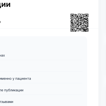
ции
н
чах
именно у пациента
ле публикации
тзывами