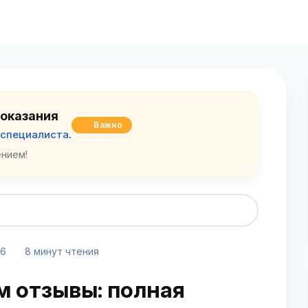
оказания
Важно
 специалиста
.
нием!
26
8 минут чтения
м отзывы: полная