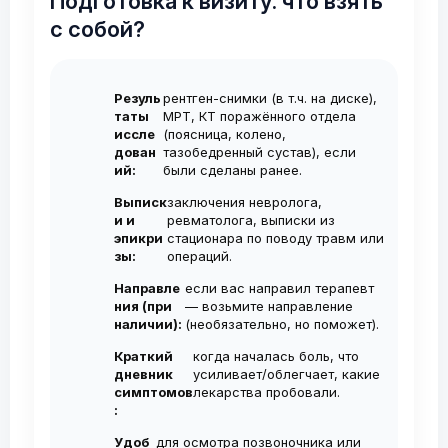
Подготовка к визиту: что взять
минимален и полностью купируется
результат длится до 1,5 лет. Для
на платной основе. Платный приём
с собой?
анестетиком. Эффект обезболивания
стойкого эффекта обычно
позволяет попасть ко мне на
наступает уже через 10-15 минут.
рекомендуется курс из 2–3 инъекций с
консультацию в ближайшие дни без
Резуль
рентген-снимки (в т.ч. на диске),
интервалом 1 нед. Повторные курсы
ожидания.
таты
МРТ, КТ поражённого отдела
проводятся по необходимости, не чаще
иссле
(поясница, колено,
дован
тазобедренный сустав), если
1-2 раза в год.
ий:
были сделаны ранее.
Выписк
заключения невролога,
и и
ревматолога, выписки из
эпикри
стационара по поводу травм или
зы:
операций.
Направле
если вас направил терапевт
ния (при
— возьмите направление
наличии):
(необязательно, но поможет).
Краткий
когда началась боль, что
дневник
усиливает/облегчает, какие
симптомов
лекарства пробовали.
:
Удоб
для осмотра позвоночника или