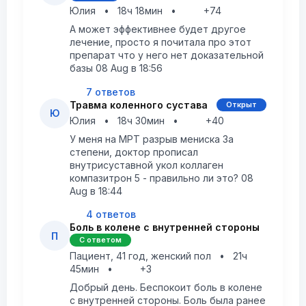
Юлия
•
18ч 18мин
•
+74
А может эффективнее будет другое
лечение, просто я почитала про этот
препарат что у него нет доказательной
базы 08 Aug в 18:56
7 ответов
Травма коленного сустава
Открыт
Ю
Юлия
•
18ч 30мин
•
+40
У меня на МРТ разрыв мениска 3а
степени, доктор прописал
внутрисуставной укол коллаген
компазитрон 5 - правильно ли это? 08
Aug в 18:44
4 ответов
Боль в колене с внутренней стороны
П
С ответом
Пациент, 41 год, женский пол
•
21ч
45мин
•
+3
Добрый день. Беспокоит боль в колене
с внутренней стороны. Боль была ранее