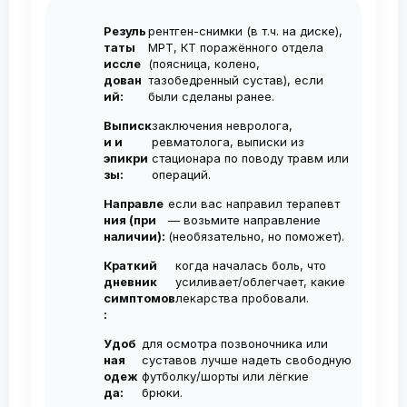
наступает уже через 10-15 минут.
рекомендуется курс из 2–3 инъекций с
консультацию в ближайшие дни без
Резуль
рентген-снимки (в т.ч. на диске),
интервалом 1 нед. Повторные курсы
ожидания.
таты
МРТ, КТ поражённого отдела
проводятся по необходимости, не чаще
иссле
(поясница, колено,
дован
тазобедренный сустав), если
1-2 раза в год.
ий:
были сделаны ранее.
Выписк
заключения невролога,
и и
ревматолога, выписки из
эпикри
стационара по поводу травм или
зы:
операций.
Направле
если вас направил терапевт
ния (при
— возьмите направление
наличии):
(необязательно, но поможет).
Краткий
когда началась боль, что
дневник
усиливает/облегчает, какие
симптомов
лекарства пробовали.
:
Удоб
для осмотра позвоночника или
ная
суставов лучше надеть свободную
одеж
футболку/шорты или лёгкие
да:
брюки.