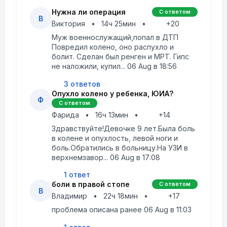
Нужна ли операция
С ответом
В
Виктория
•
14ч 25мин
•
+20
Муж военнослужащий,попал в ДТП
Повредил колено, оно распухло и
болит. Сделан был ренген и МРТ. Гипс
не наложили, купил... 06 Aug в 18:56
3 ответов
Опухло колено у ребенка, ЮИА?
Ф
С ответом
Фарида
•
16ч 13мин
•
+14
Здравствуйте!Девочке 9 лет.Была боль
в колене и опухлость, левой ноги и
боль.Обратились в больницу.На УЗИ в
верхнемзавор... 06 Aug в 17:08
1 ответ
боли в правой стопе
С ответом
В
Владимир
•
22ч 18мин
•
+17
проблема описана ранее 06 Aug в 11:03