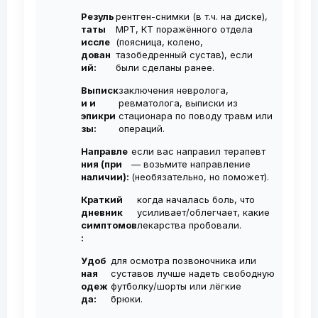
рекомендуется курс из 2–3 инъекций с
консультацию в ближайшие дни без
Резуль
рентген-снимки (в т.ч. на диске),
интервалом 1 нед. Повторные курсы
ожидания.
таты
МРТ, КТ поражённого отдела
проводятся по необходимости, не чаще
иссле
(поясница, колено,
дован
тазобедренный сустав), если
1-2 раза в год.
ий:
были сделаны ранее.
Выписк
заключения невролога,
и и
ревматолога, выписки из
эпикри
стационара по поводу травм или
зы:
операций.
Направле
если вас направил терапевт
ния (при
— возьмите направление
наличии):
(необязательно, но поможет).
Краткий
когда началась боль, что
дневник
усиливает/облегчает, какие
симптомов
лекарства пробовали.
:
Удоб
для осмотра позвоночника или
ная
суставов лучше надеть свободную
одеж
футболку/шорты или лёгкие
да:
брюки.