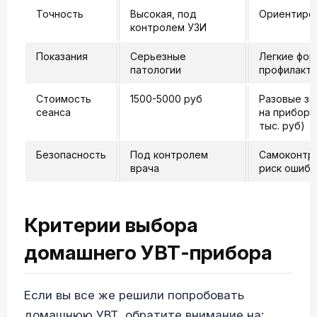
Точность
Высокая, под
Ориентиро
контролем УЗИ
Показания
Серьезные
Легкие фор
патологии
профилакти
Стоимость
1500-5000 руб
Разовые за
сеанса
на прибор 
тыс. руб)
Безопасность
Под контролем
Самоконтр
врача
риск ошибо
Критерии выбора
домашнего УВТ-прибора
Если вы все же решили попробовать
домашнюю УВТ, обратите внимание на: