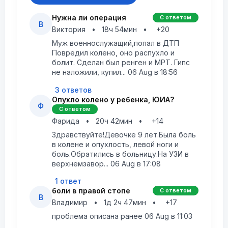
Нужна ли операция
С ответом
В
Виктория
•
18ч 54мин
•
+20
Муж военнослужащий,попал в ДТП
Повредил колено, оно распухло и
болит. Сделан был ренген и МРТ. Гипс
не наложили, купил... 06 Aug в 18:56
3 ответов
Опухло колено у ребенка, ЮИА?
Ф
С ответом
Фарида
•
20ч 42мин
•
+14
Здравствуйте!Девочке 9 лет.Была боль
в колене и опухлость, левой ноги и
боль.Обратились в больницу.На УЗИ в
верхнемзавор... 06 Aug в 17:08
1 ответ
боли в правой стопе
С ответом
В
Владимир
•
1д 2ч 47мин
•
+17
проблема описана ранее 06 Aug в 11:03