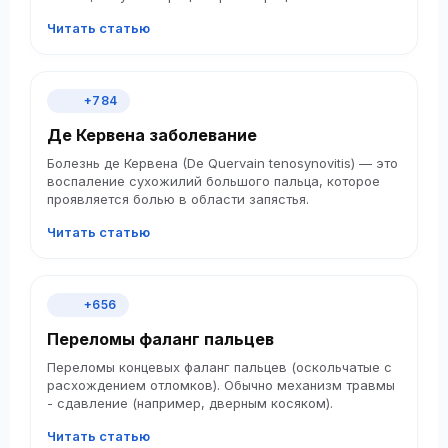
способствует снижению воспаления
Читать статью
+784
Де Кервена заболевание
Болезнь де Кервена (De Quervain tenosynovitis) — это
воспаление сухожилий большого пальца, которое
проявляется болью в области запястья.
Читать статью
+656
Переломы фаланг пальцев
Переломы концевых фаланг пальцев (оскольчатые с
расхождением отломков). Обычно механизм травмы
- сдавление (например, дверным косяком).
Читать статью