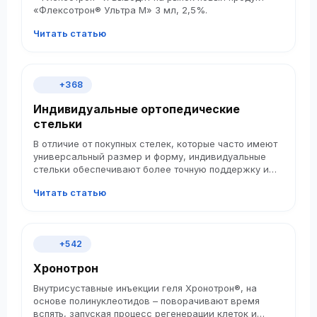
«Флексотрон® Ультра М» 3 мл, 2,5%.
Читать статью
+368
Индивидуальные ортопедические
стельки
В отличие от покупных стелек, которые часто имеют
универсальный размер и форму, индивидуальные
стельки обеспечивают более точную поддержку и
комфорт, что может значительно улучшить качество
Читать статью
жизни и снизить риск травм.
+542
Хронотрон
Внутрисуставные инъекции геля Хронотрон®, на
основе полинуклеотидов – поворачивают время
вспять, запуская процесс регенерации клеток и