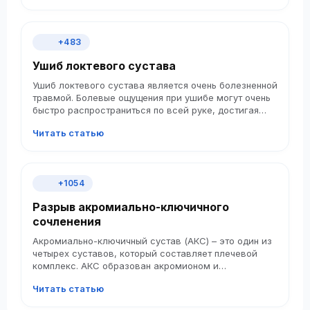
+483
Ушиб локтевого сустава
Ушиб локтевого сустава является очень болезненной
травмой. Болевые ощущения при ушибе могут очень
быстро распространиться по всей руке, достигая
шейного отдела позвоночника. Как правило,
Читать статью
локтевой сустав травмируется после падения,
сдавливания или удара по локтю. Повреждение
вызывает кровоизлияние в мягкие ткани.
+1054
Разрыв акромиально-ключичного
сочленения
Акромиально-ключичный сустав (АКС) – это один из
четырех суставов, который составляет плечевой
комплекс. АКС образован акромионом и
акромиальным концом ключицы, представляет собой
Читать статью
синовиальный сустав скользящего или плоского
типа. Посредством АКС лопатка прикрепляется к