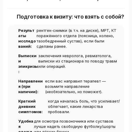
стадиями артроза результат длится до 1,5 лет. Для
минут.
В основном я веду приём в частных клиниках, где
стойкого эффекта обычно рекомендуется курс из 2–3
запись осуществляется на платной основе. Платный
инъекций с интервалом 1 нед. Повторные курсы
Подготовка к визиту: что взять с собой?
приём позволяет попасть ко мне на консультацию в
проводятся по необходимости, не чаще 1-2 раза в год.
ближайшие дни без ожидания.
Результ
рентген-снимки (в т.ч. на диске), МРТ, КТ
аты
поражённого отдела (поясница, колено,
исследо
тазобедренный сустав), если были
ваний:
сделаны ранее.
Выписки
заключения невролога, ревматолога,
и
выписки из стационара по поводу травм
эпикризы
или операций.
:
Направлени
если вас направил терапевт —
я (при
возьмите направление
наличии):
(необязательно, но поможет).
Краткий
когда началась боль, что усиливает/
дневник
облегчает, какие лекарства
симптомов:
пробовали.
Удобна
для осмотра позвоночника или суставов
я
лучше надеть свободную футболку/шорты
одежд
или лёгкие брюки.