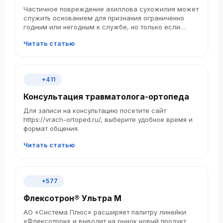
Частичное повреждение ахиллова сухожилия может
служить основанием для признания ограниченно
годным или негодным к службе, но только если
привело к стойким и значительным функциональным
Читать статью
нарушениям.
+411
Консультация травматолога-ортопеда
Для записи на консультацию посетите сайт
https://vrach-ortoped.ru/, выберите удобное время и
формат общения.​
Читать статью
+577
Флексотрон® Ультра М
АО «Система Плюс» расширяет палитру линейки
«Флексотрон» и выводит на рынок новый продукт