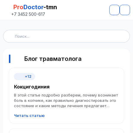
Pro
Doctor
-tmn
+7 3452 500-617
Блог травматолога
+12
Кокцигодиния
В этой статье подробно разберем, почему возникает
боль в копчике, как правильно диагностировать это
состояние и какие методы лечения предлагает
современная медицина, от консервативной терапии
Читать статью
до хирургического вмешательства.