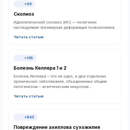
+99
Сколиоз
Идиопатический сколиоз (ИС) — полигенно
наследуемая трехмерная деформация позвоночника.
Читать статью
+195
Болезнь Келлера 1 и 2
Болезнь Келлера – это не одно, а два отдельных
хронических заболевания, объединенных общим
патогенезом – асептическим некрозом
(остеохондропатией) костей стопы.
Читать статью
+843
Повреждение ахиллова сухожилия