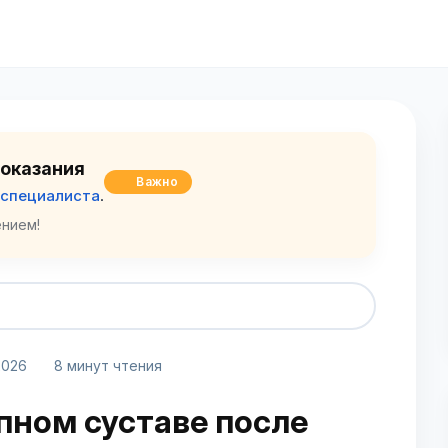
оказания
Важно
 специалиста
.
нием!
2026
8 минут чтения
пном суставе после