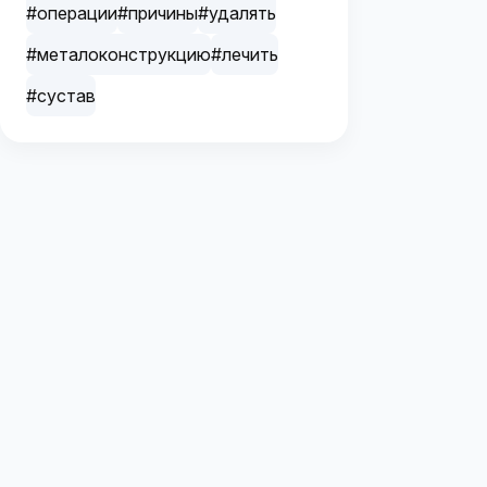
#операции
#причины
#удалять
#металоконструкцию
#лечить
#сустав