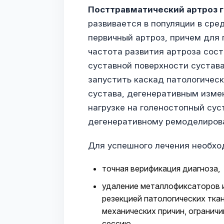
Посттравматический артроз г
развивается в популяции в сре
первичный артроз, причем для 
частота развития артроза сос
суставной поверхности сустав
запустить каскад патологическ
сустава, дегенеративным изме
нагрузке на голеностопный суст
дегенеративному ремоделиров
Для успешного лечения необх
точная верификация диагноза,
удаление металлофиксаторов и
резекцией патологических тка
механических причин, огранич
сессию.