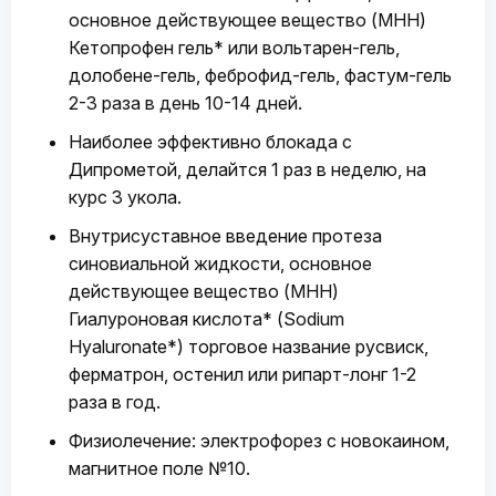
основное действующее вещество (МНН)
Кетопрофен гель* или вольтарен-гель,
долобене-гель, феброфид-гель, фастум-гель
2-3 раза в день 10-14 дней.
Наиболее эффективно блокада с
Дипрометой, делайтся 1 раз в неделю, на
курс 3 укола.
Внутрисуставное введение протеза
синовиальной жидкости, основное
действующее вещество (МНН)
Гиалуроновая кислота* (Sodium
Hyaluronate*) торговое название русвиск,
ферматрон, остенил или рипарт-лонг 1-2
раза в год.
Физиолечение: электрофорез с новокаином,
магнитное поле №10.