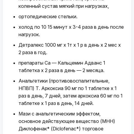
коленный сустав мягкий при нагрузках,
ортопедические стельки.
холод по 10 15 минут х 3-4 раза в день после
нагрузок.
Детралекс 1000 мг х 1т х 1 р в день х 2 мес х
2 раза в год.
препараты Са — Кальцемин Адванс 1
таблетка х 2 раза в день — 2 месяца.
Анальгетики (противовоспалительные,
НПВП) Т. Аркоксиа 90 мг по 1 таблетке х 1
раз в день, 7 дней, затем аркоксиа 60 мг по 1
таблетке х 1 раз в день, 14 дней.
Мази с анальгетическим эффектом,
основное действующее вещество (МНН)
Диклофенак* (Diclofenac*) торговое