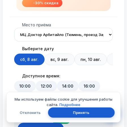
-30% скидка
Место приёма
Выберите дату
сб, 8 авг.
вс, 9 авг.
пн, 10 авг.
вт, 11 а
Доступное время:
10:00
12:00
14:00
16:00
18:00
Мы используем файлы cookie для улучшения работы
сайта.
Подробнее
Приём травматолога-ортопеда
Отклонить
Принять
1 190 ₽
1 700 ₽
-30%