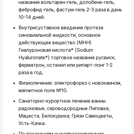
название вольтарен-гель, долобене-гель,
феброфид-гель, фастум-гель 2-3 раза в день
10-14 дней.
Внутрисуставное введение протеза
синовиальной жидкости, основное
действующее вещество (МНН)
Гиалуроновая кислота* (Sodium
Hyaluronate*) торговое название русвиск,
ферматрон, остенил или рипарт-лонг 1-2
раза в год.
Физиолечение: электрофорез с новокаином,
магнитное поле №10.
Санаторно-курортное лечение ванны
радоновые, сероводородные Липовка,
Мацеста, Белокуриха; Грязи Самоцветы,
Усть-Качка.
По показаниям эндопротезирование