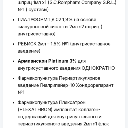
шприц 1мл х1 (S.C.Rompharm Company S.R.L.)
№1 ( суставы)
ГИАЛУФОРМ 1,8 02 1,8% на основе
гиалуроновой кислоты 2мл n2 шприц (
внутрисуставно)
РЕВИСК 2мл – 1.5% №1 (внутрисуставное
введение)
Армавискон Platinum 3%
для
внутрисуставного введения ОДНОКРАТНО
Фармакопунктура Периартикулярное
введение Гиалрипайер-10 Хондрорепарант
№1
Фармакопунктура Плексатрон
(PLEXATHRON) имплантат коллаген-
содержащий для внутрисуставного и
периартикулярного введения 2мл n1 флак