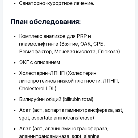
Санаторно-курортное лечение.
План обследования:
Комплекс анализов для PRP и
плазмолифтинга (Взятие, ОАК, СРБ,
Ревмофактор, Мочевая кислота, Глюкоза)
ЭКГ с описанием
Холестерин-ЛПНП (Холестерин
липопротеинов низкой плотности, ЛПНП,
Cholesterol LDL)
Билирубин общий (bilirubin total)
Асат (аст, аспартатаминотрансфераза, ast,
sgot, aspartate aminotransferase)
Алат (алт, аланинаминотрансфераза,
аланинтрансаминаза, sgpt, alanine