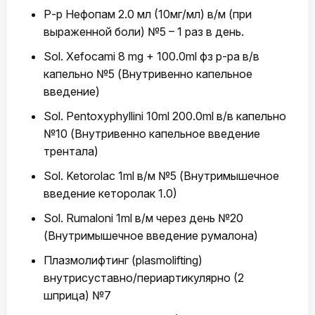
Р-р Нефопам 2.0 мл (10мг/мл) в/м (при
выраженной боли) №5 – 1 раз в день.
Sol. Xefocami 8 mg + 100.0ml фз р-ра в/в
капельно №5 (Внутривенно капельное
введение)
Sol. Pentoxyphyllini 10ml 200.0ml в/в капельно
№10 (Внутривенно капельное введение
трентала)
Sol. Ketorolac 1ml в/м №5 (Внутримышечное
введение кеторолак 1.0)
Sol. Rumaloni 1ml в/м через день №20
(Внутримышечное введение румалона)
Плазмолифтинг (plasmolifting)
внутрисуставно/периартикулярно (2
шприца) №7