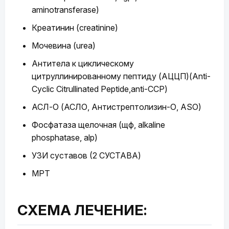
aminotransferase)
Креатинин (creatinine)
Мочевина (urea)
Антитела к циклическому
цитруллинированному пептиду (АЦЦП)(Anti-
Cyclic Citrullinated Peptide,anti-CCP)
АСЛ-О (АСЛО, Антистрептолизин-О, ASO)
Фосфатаза щелочная (щф, alkaline
phosphatase, alp)
УЗИ суставов (2 СУСТАВА)
МРТ
СХЕМА ЛЕЧЕНИЕ: