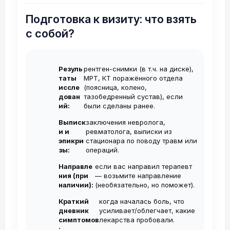
до 12 месяцев
. У некоторых пациентов
В основном я веду приём в частных
занимает 1-2 минуты, дискомфорт
с начальными стадиями артроза
клиниках, где запись осуществляется
Подготовка к визиту: что взять
минимален и полностью купируется
результат длится до 1,5 лет. Для
на платной основе. Платный приём
с собой?
анестетиком. Эффект обезболивания
стойкого эффекта обычно
позволяет попасть ко мне на
наступает уже через 10-15 минут.
рекомендуется курс из 2–3 инъекций с
консультацию в ближайшие дни без
Резуль
рентген-снимки (в т.ч. на диске),
интервалом 1 нед. Повторные курсы
ожидания.
таты
МРТ, КТ поражённого отдела
проводятся по необходимости, не чаще
иссле
(поясница, колено,
дован
тазобедренный сустав), если
1-2 раза в год.
ий:
были сделаны ранее.
Выписк
заключения невролога,
и и
ревматолога, выписки из
эпикри
стационара по поводу травм или
зы:
операций.
Направле
если вас направил терапевт
ния (при
— возьмите направление
наличии):
(необязательно, но поможет).
Краткий
когда началась боль, что
дневник
усиливает/облегчает, какие
симптомов
лекарства пробовали.
: