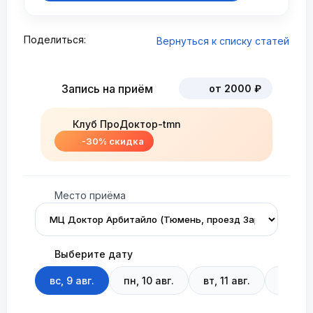
Поделиться:
Вернуться к списку статей
Запись на приём
от 2000 ₽
Клуб ПроДоктор-tmn
-30% скидка
Место приёма
Выберите дату
вс, 9 авг.
пн, 10 авг.
вт, 11 авг.
ср, 12 