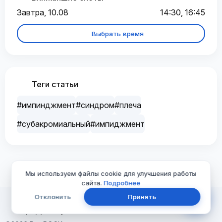
Завтра, 10.08
14:30, 16:45
Выбрать время
Теги статьи
#импинджмент
#синдром
#плеча
#субакромиальный
#импиджмент
Мы используем файлы cookie для улучшения работы
сайта.
Подробнее
Отклонить
Принять
ПроДоктор-Тюмень