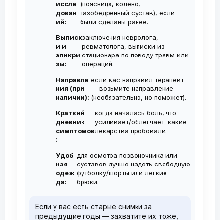
проводятся по необходимости, не чаще
иссле
(поясница, колено,
дован
тазобедренный сустав), если
1-2 раза в год.
ий:
были сделаны ранее.
Выписк
заключения невролога,
и и
ревматолога, выписки из
эпикри
стационара по поводу травм или
зы:
операций.
Направле
если вас направил терапевт
ния (при
— возьмите направление
наличии):
(необязательно, но поможет).
Краткий
когда началась боль, что
дневник
усиливает/облегчает, какие
симптомов
лекарства пробовали.
:
Удоб
для осмотра позвоночника или
ная
суставов лучше надеть свободную
одеж
футболку/шорты или лёгкие
да:
брюки.
Если у вас есть старые снимки за
предыдущие годы — захватите их тоже,