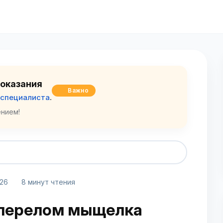
оказания
Важно
 специалиста
.
нием!
026
8 минут чтения
перелом мыщелка