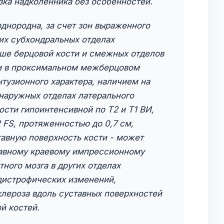
зка надколенника без особенностей.
однородна, за счет зон выраженного
них субхондральных отделах
ше берцовой кости и смежных отделов
ти в проксимальном межберцовом
нтузионного характера, наличием на
 наружных отделах латерального
сти гипоинтенсивной по Т2 и Т1 ВИ,
 FS, протяженностью до 0,7 см,
авную поверхность кости - может
тавному краевому импрессионному
тного мозга в других отделах
дистрофических изменений,
клероза вдоль суставных поверхностей
й костей.