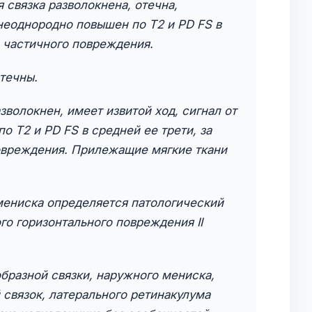
 связка разволокнена, отечна,
 неоднородно повышен по Т2 и PD FS в
е частичного повреждения.
течны.
волокнен, имеет извитой ход, сигнал от
о Т2 и PD FS в средней ее трети, за
повреждения. Прилежащие мягкие ткани
мениска определяется патологический
го горизонтального повреждения II
бразной связки, наружного мениска,
связок, латерального ретинакулума