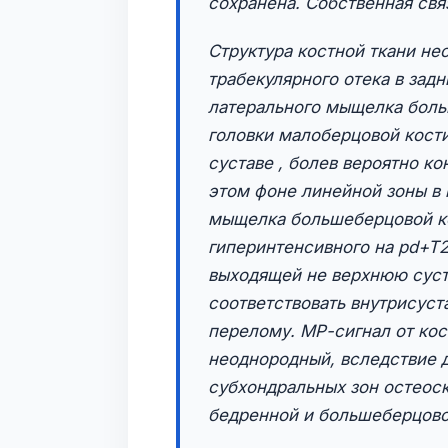
сохранена. Собственная свя
Структура костной ткани не
трабекулярного отека в зад
латерального мыщелка боль
головки малоберцовой кос
суставе , болев вероятно ко
этом фоне линейной зоны в
мыщелка большеберцовой ко
гиперинтенсивного на pd+T2
выходящей не верхнюю суст
соответствовать внутрисус
перелому. МР-сигнал от кос
неоднородный, вследствие 
субхондральных зон остеос
бедренной и большеберцово