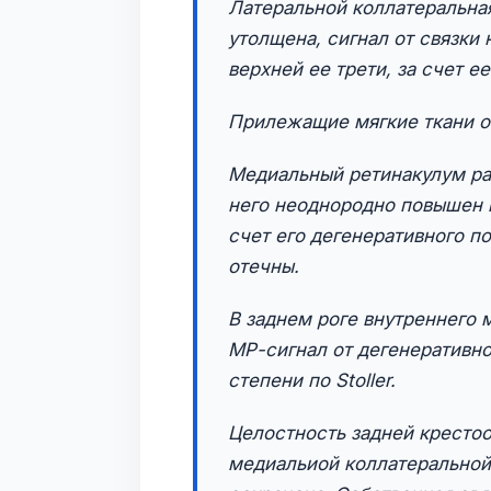
Латеральной коллатеральная
утолщена, сигнал от связки
верхней ее трети, за счет е
Прилежащие мягкие ткани о
Медиальный ретинакулум раз
него неоднородно повышен п
счет его дегенеративного 
отечны.
В заднем роге внутреннего 
МР-сигнал от дегенеративно
степени по Stoller.
Целостность задней крестоо
медиальиой коллатеральной 