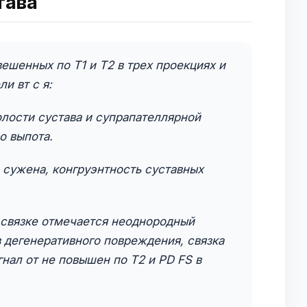
тава
ешенных по Т1 и Т2 в трех проекциях и
и вт с я:
олости сустава и супрапателлярной
о выпота.
 сужена, конгруэнтность суставных
 связке отмечается неоднородный
в дегенеративного повреждения, связка
гнал от не повышен по Т2 и PD FS в