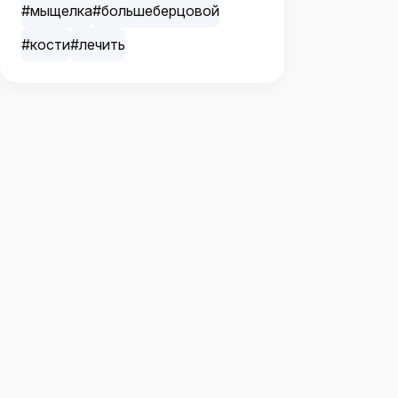
#мыщелка
#большеберцовой
#кости
#лечить