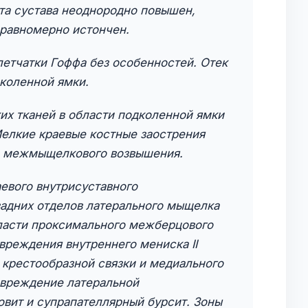
та сустава неоднородно повышен,
 равномерно истончен.
летчатки Гоффа без особенностей. Отек
дколенной ямки.
их тканей в области подколенной ямки
Мелкие краевые костные заострения
, межмыщелкового возвышения.
евого внутрисуставного
адних отделов латерального мыщелка
ласти проксимального межберцового
вреждения внутреннего мениска II
й крестообразной связки и медиального
овреждение латеральной
овит и супрапателлярный бурсит. Зоны