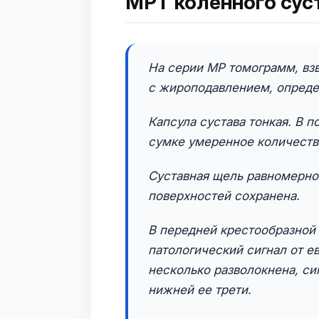
МРТ коленного сус
На серии МР томограмм, взв
с жироподавлением, определ
Капсула сустава тонкая. В п
сумке умеренное количеств
Суставная щель равномерно
поверхностей сохранена.
В передней крестообразной
патологический сигнал от е
несколько разволокнена, си
нижней ее трети.