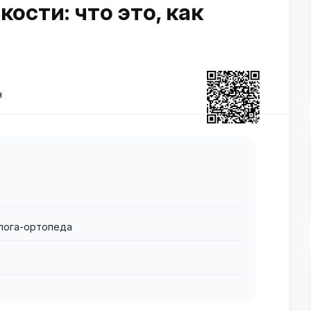
ости: что это, как
н
лога-ортопеда