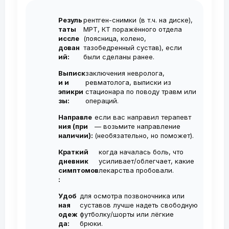
наступает уже через 10-15 минут.
рекомендуется курс из 2–3 инъекций с
консультацию в ближайшие дни без
Резуль
рентген-снимки (в т.ч. на диске),
интервалом 1 нед. Повторные курсы
ожидания.
таты
МРТ, КТ поражённого отдела
проводятся по необходимости, не чаще
иссле
(поясница, колено,
дован
тазобедренный сустав), если
1-2 раза в год.
ий:
были сделаны ранее.
Выписк
заключения невролога,
и и
ревматолога, выписки из
эпикри
стационара по поводу травм или
зы:
операций.
Направле
если вас направил терапевт
ния (при
— возьмите направление
наличии):
(необязательно, но поможет).
Краткий
когда началась боль, что
дневник
усиливает/облегчает, какие
симптомов
лекарства пробовали.
:
Удоб
для осмотра позвоночника или
ная
суставов лучше надеть свободную
одеж
футболку/шорты или лёгкие
да:
брюки.