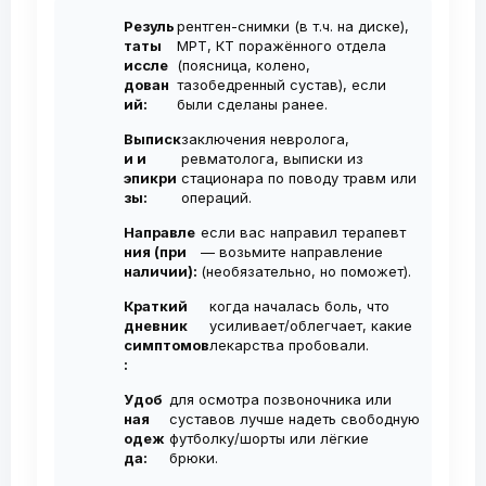
наступает уже через 10-15 минут.
рекомендуется курс из 2–3 инъекций с
консультацию в ближайшие дни без
Резуль
рентген-снимки (в т.ч. на диске),
интервалом 1 нед. Повторные курсы
ожидания.
таты
МРТ, КТ поражённого отдела
проводятся по необходимости, не чаще
иссле
(поясница, колено,
дован
тазобедренный сустав), если
1-2 раза в год.
ий:
были сделаны ранее.
Выписк
заключения невролога,
и и
ревматолога, выписки из
эпикри
стационара по поводу травм или
зы:
операций.
Направле
если вас направил терапевт
ния (при
— возьмите направление
наличии):
(необязательно, но поможет).
Краткий
когда началась боль, что
дневник
усиливает/облегчает, какие
симптомов
лекарства пробовали.
:
Удоб
для осмотра позвоночника или
ная
суставов лучше надеть свободную
одеж
футболку/шорты или лёгкие
да:
брюки.