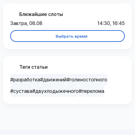
Ближайшие слоты
Завтра, 08.08
14:30, 16:45
Выбрать время
Теги статьи
#разработка
#движений
#голеностопного
#сустава
#двухлодыжечного
#перелома