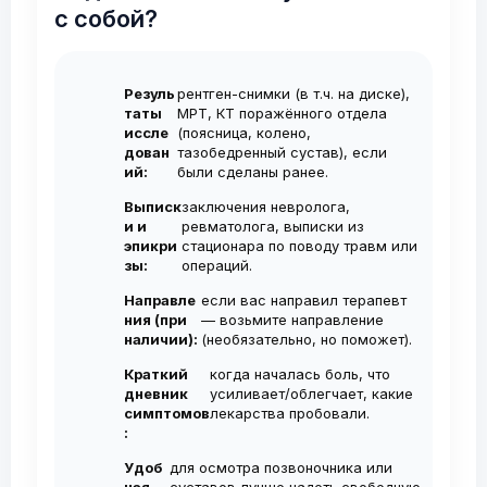
минимален и полностью купируется
результат длится до 1,5 лет. Для
на платной основе. Платный приём
с собой?
анестетиком. Эффект обезболивания
стойкого эффекта обычно
позволяет попасть ко мне на
наступает уже через 10-15 минут.
рекомендуется курс из 2–3 инъекций с
консультацию в ближайшие дни без
Резуль
рентген-снимки (в т.ч. на диске),
интервалом 1 нед. Повторные курсы
ожидания.
таты
МРТ, КТ поражённого отдела
проводятся по необходимости, не чаще
иссле
(поясница, колено,
дован
тазобедренный сустав), если
1-2 раза в год.
ий:
были сделаны ранее.
Выписк
заключения невролога,
и и
ревматолога, выписки из
эпикри
стационара по поводу травм или
зы:
операций.
Направле
если вас направил терапевт
ния (при
— возьмите направление
наличии):
(необязательно, но поможет).
Краткий
когда началась боль, что
дневник
усиливает/облегчает, какие
симптомов
лекарства пробовали.
:
Удоб
для осмотра позвоночника или