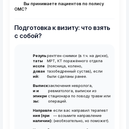
использую тонкие иглы. Большинство
наступает постепенно в течение 3–6
Вы принимаете пациентов по полису
пациентов описывают ощущения как
недель и сохраняется в среднем
от 6
ОМС?
"лёгкий укол". Сама процедура
до 12 месяцев
. У некоторых пациентов
В основном я веду приём в частных
занимает 1-2 минуты, дискомфорт
с начальными стадиями артроза
клиниках, где запись осуществляется
Подготовка к визиту: что взять
минимален и полностью купируется
результат длится до 1,5 лет. Для
на платной основе. Платный приём
с собой?
анестетиком. Эффект обезболивания
стойкого эффекта обычно
позволяет попасть ко мне на
наступает уже через 10-15 минут.
рекомендуется курс из 2–3 инъекций с
консультацию в ближайшие дни без
Резуль
рентген-снимки (в т.ч. на диске),
интервалом 1 нед. Повторные курсы
ожидания.
таты
МРТ, КТ поражённого отдела
проводятся по необходимости, не чаще
иссле
(поясница, колено,
дован
тазобедренный сустав), если
1-2 раза в год.
ий:
были сделаны ранее.
Выписк
заключения невролога,
и и
ревматолога, выписки из
эпикри
стационара по поводу травм или
зы:
операций.
Направле
если вас направил терапевт
ния (при
— возьмите направление
наличии):
(необязательно, но поможет).