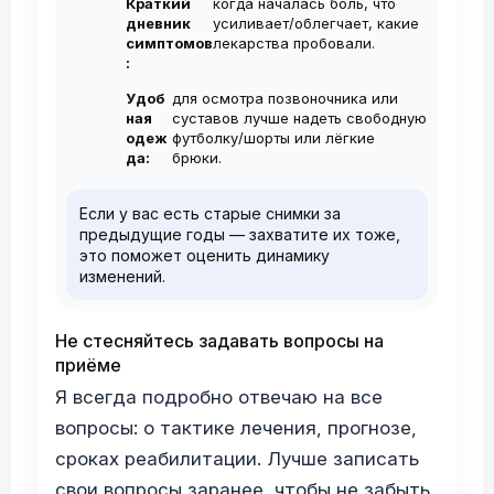
Краткий
когда началась боль, что
дневник
усиливает/облегчает, какие
симптомов
лекарства пробовали.
:
Удоб
для осмотра позвоночника или
ная
суставов лучше надеть свободную
одеж
футболку/шорты или лёгкие
да:
брюки.
Если у вас есть старые снимки за
предыдущие годы — захватите их тоже,
это поможет оценить динамику
изменений.
Не стесняйтесь задавать вопросы на
приёме
Я всегда подробно отвечаю на все
вопросы: о тактике лечения, прогнозе,
сроках реабилитации. Лучше записать
свои вопросы заранее, чтобы не забыть.