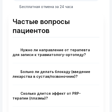
Бесплатная отмена за 24 часа
Частые вопросы
пациентов
Нужно ли направление от терапевта
для записи к травматологу-ортопеду?
Нет, направление не требуется. Вы
можете записаться ко мне на приём
Больно ли делать блокаду (введение
самостоятельно — как в частную
лекарства в сустав/позвоночник)?
клинику. В частном центре приём
Блокада выполняется с использованием
возможен без каких-либо направлений.
местной анестезии. Перед введением
Сколько длится эффект от PRP-
препарата я обрабатываю кожу
терапии (плазмы)?
лидокаином и дополнительно
Эффект от PRP (плазмотерапии)