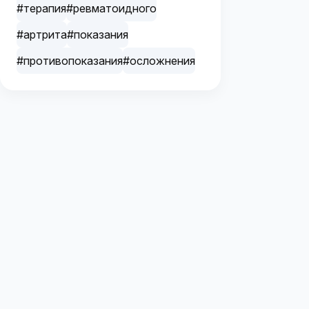
#терапия
#ревматоидного
#артрита
#показания
#противопоказания
#осложнения