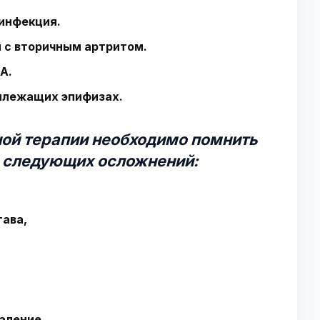
 инфекция.
м с вторичным артритом.
РА.
рилежащих эпифизах.
ной терапии необходимо помнить
я следующих осложнений:
тава,
аление,