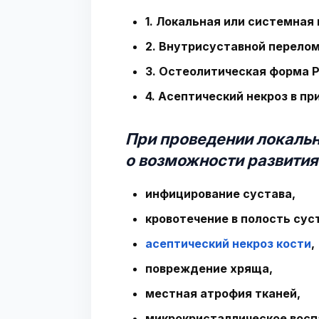
1. Локальная или системная
2. Внутрисуставной перело
3. Остеолитическая форма 
4. Асептический некроз в п
При проведении локаль
о возможности развити
инфицирование сустава,
кровотечение в полость сус
асептический некроз кости
,
повреждение хряща,
местная атрофия тканей,
микрокристаллическое восп