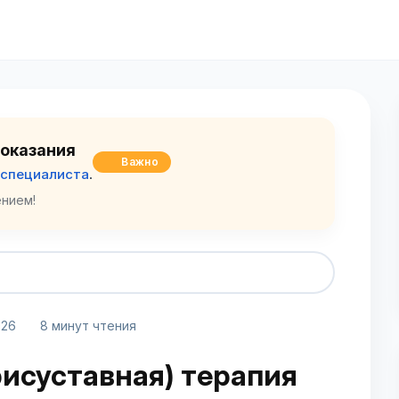
оказания
Важно
 специалиста
.
нием!
026
8 минут чтения
рисуставная) терапия