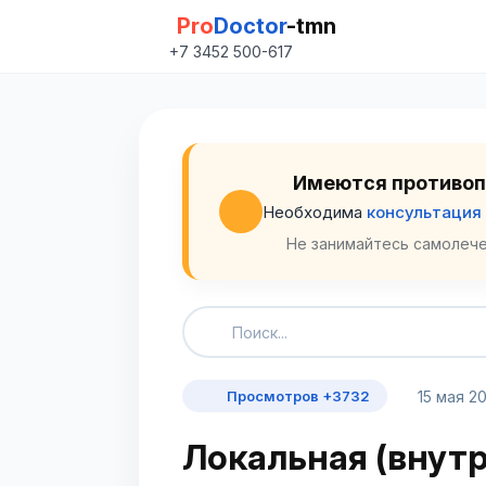
Pro
Doctor
-tmn
+7 3452 500-617
Имеются противоп
Необходима
консультация
Не занимайтесь самолече
15 мая 2
Просмотров +3732
Локальная (внут