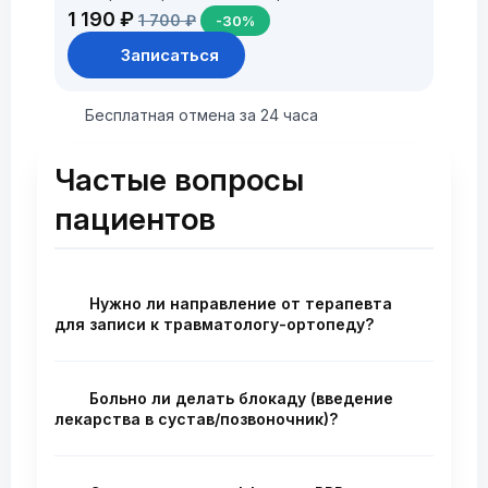
1 190 ₽
1 700 ₽
-30%
Записаться
Бесплатная отмена за 24 часа
Частые вопросы
пациентов
Нужно ли направление от терапевта
для записи к травматологу-ортопеду?
Нет, направление не требуется. Вы
можете записаться ко мне на приём
Больно ли делать блокаду (введение
самостоятельно — как в частную
лекарства в сустав/позвоночник)?
клинику. В частном центре приём
Блокада выполняется с использованием
возможен без каких-либо направлений.
местной анестезии. Перед введением