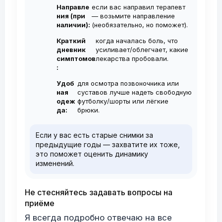
Направле
если вас направил терапевт
ния (при
— возьмите направление
наличии):
(необязательно, но поможет).
Краткий
когда началась боль, что
дневник
усиливает/облегчает, какие
симптомов
лекарства пробовали.
:
Удоб
для осмотра позвоночника или
ная
суставов лучше надеть свободную
одеж
футболку/шорты или лёгкие
да:
брюки.
Если у вас есть старые снимки за
предыдущие годы — захватите их тоже,
это поможет оценить динамику
изменений.
Не стесняйтесь задавать вопросы на
приёме
Я всегда подробно отвечаю на все