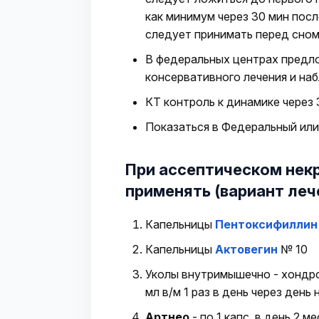
как минимум через 30 мин пос
следует принимать перед сном
В федеральных центрах предл
консервативного лечения и на
КТ контроль к динамике через 
Показаться в Федеральный или
При ассептическом нек
применять (вариант леч
Капельницы
Пентоксифиллин
Капельницы
Актовегин
№ 10
Уколы внутримышечно - хонд
мл в/м 1 раз в день через день 
Артнео
- по 1 капс. в день 2 