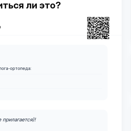
иться ли это?
н
лога-ортопеда:
 прилагается)!