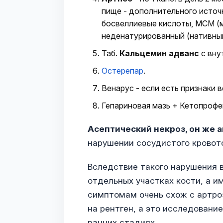
пище - дополнительного источ
босвеллиевые кислоты, MCM (
неденатурированный (нативный)
Таб.
Кальцемин адванс
с внут
Остерепар
.
Венарус - если есть признаки в
Гепариновая мазь + Кетопрофен
Асептический некроз, он же 
нарушении сосудистого кровот
Вследствие такого нарушения в
отдельных участках кости, а им
симптомам очень схож с артро
на рентген, а это исследовани
ранних стадиях.