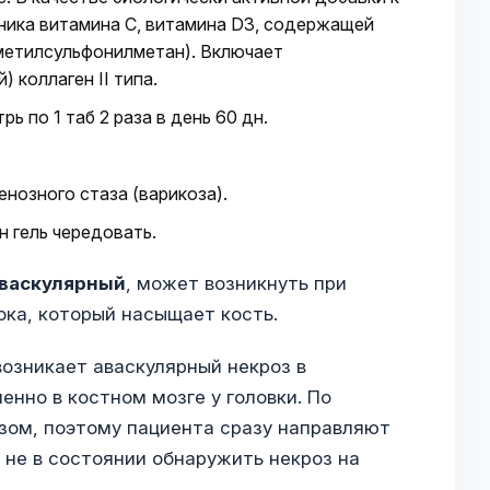
ника витамина С, витамина D3, содержащей
метилсульфонилметан). Включает
 коллаген II типа.
рь по 1 таб 2 раза в день 60 дн.
енозного стаза (варикоза).
 гель чередовать.
аваскулярный
, может возникнуть при
ока, который насыщает кость.
озникает аваскулярный некроз в
енно в костном мозге у головки. По
зом, поэтому пациента сразу направляют
е не в состоянии обнаружить некроз на