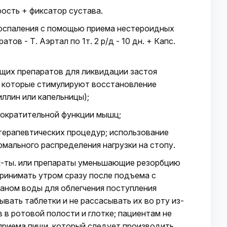
рость + фиксатор сустава.
воспаления с помощью приема нестероидных
ов - Т. Аэртал по 1т. 2 р/д - 10 дн. + Капс.
щих препаратов для ликвидации застоя
, которые стимулируют восстановление
ллин или капельницы);
сократительной функции мышц;
терапевтических процедур; использование
рмального распределения нагрузки на стопу.
к-ты. или препараты уменьшающие резорбцию
принимать утром сразу после подъема с
каном воды для облегчения поступления
ывать таблетки и не рассасывать их во рту из-
 в ротовой полости и глотке; пациентам не
приема пищи, который следует производить