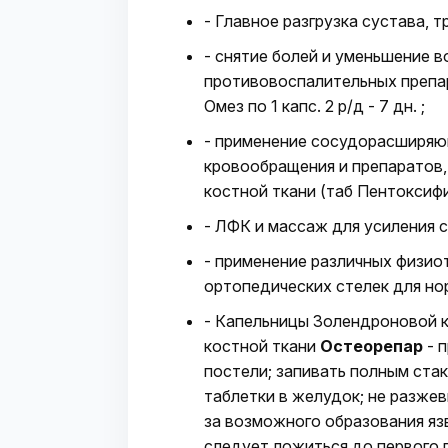
- Главное разгрузка сустава, т
- снятие болей и уменьшение 
противовоспалительных препарат
Омез по 1 капс. 2 р/д - 7 дн. ;
- применение сосудорасширяю
кровообращения и препаратов
костной ткани (таб Пентоксифи
- ЛФК и массаж для усиления 
- применение различных физио
ортопедических стелек для но
- Капельницы Золендроновой 
костной ткани
Остеорепар
- 
постели; запивать полным ста
таблетки в желудок; не разжев
за возможного образования язв
следует ложиться до первого 