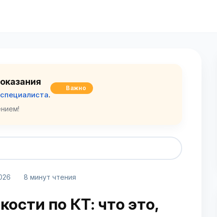
оказания
Важно
 специалиста
.
нием!
026
8 минут чтения
ости по КТ: что это,