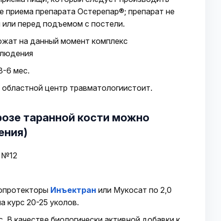
ле приема препарата Остерепар®; препарат не
 или перед подъемом с постели.
ожат на данный момент комплекс
блюдения
3-6 мес.
 областной центр травматологиистоит.
розе таранной кости можно
ения)
№12
ропротекторы
Инъектран
или Мукосат по 2,0
на курс 20-25 уколов.
мес. В качестве биологически активной добавки к