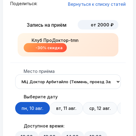
Поделиться:
Вернуться к списку статей
Запись на приём
от 2000 ₽
Клуб ПроДоктор-tmn
-30% скидка
Место приёма
Выберите дату
пн, 10 авг.
вт, 11 авг.
ср, 12 авг.
чт, 13
Доступное время: