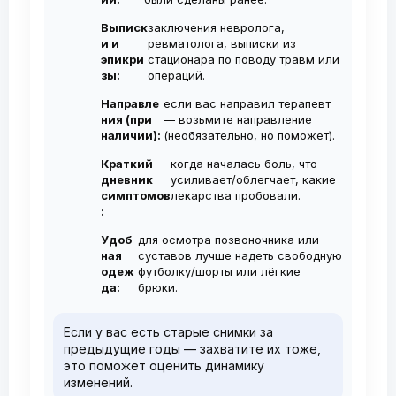
Выписк
заключения невролога,
и и
ревматолога, выписки из
эпикри
стационара по поводу травм или
зы:
операций.
Направле
если вас направил терапевт
ния (при
— возьмите направление
наличии):
(необязательно, но поможет).
Краткий
когда началась боль, что
дневник
усиливает/облегчает, какие
симптомов
лекарства пробовали.
:
Удоб
для осмотра позвоночника или
ная
суставов лучше надеть свободную
одеж
футболку/шорты или лёгкие
да:
брюки.
Если у вас есть старые снимки за
предыдущие годы — захватите их тоже,
это поможет оценить динамику
изменений.