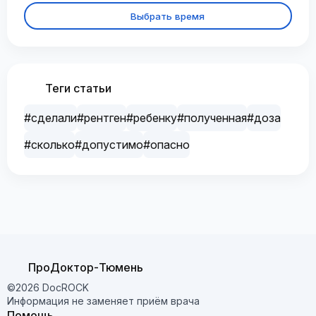
Выбрать время
Теги статьи
#сделали
#рентген
#ребенку
#полученная
#доза
#сколько
#допустимо
#опасно
ПроДоктор-Тюмень
©2026 DocROCK
Информация не заменяет приём врача
Помощь