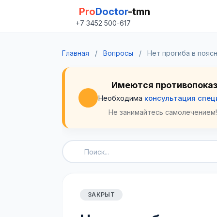
Pro
Doctor
-tmn
+7 3452 500-617
Главная
/
Вопросы
/
Нет прогиба в поясни
Имеются противопока
Необходима
консультация спец
Не занимайтесь самолечением!
ЗАКРЫТ