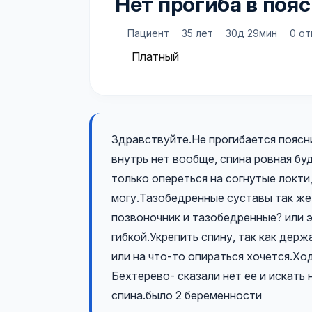
Нет прогиба в поя
Пациент
35 лет
30д 29мин
0 от
Платный
Здравствуйте.Не прогибается поясн
внутрь нет вообще, спина ровная бу
только опереться на согнутые локти,
могу.Тазобедренные суставы так же
позвоночник и тазобедренные? или э
гибкой.Укрепить спину, так как дер
или на что-то опираться хочется.Хо
Бехтерево- сказали нет ее и искать
спина.было 2 беременности