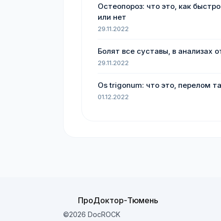
Остеопороз: что это, как быстр
или нет
29.11.2022
Болят все суставы, в анализах о
29.11.2022
Os trigonum: что это, перелом т
01.12.2022
ПроДоктор-Тюмень
©2026 DocROCK