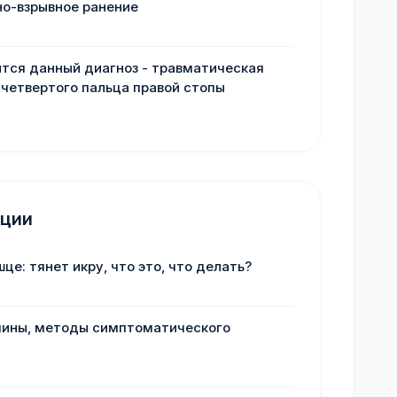
но-взрывное ранение
ится данный диагноз - травматическая
четвертого пальца правой стопы
ации
е: тянет икру, что это, что делать?
ичины, методы симптоматического