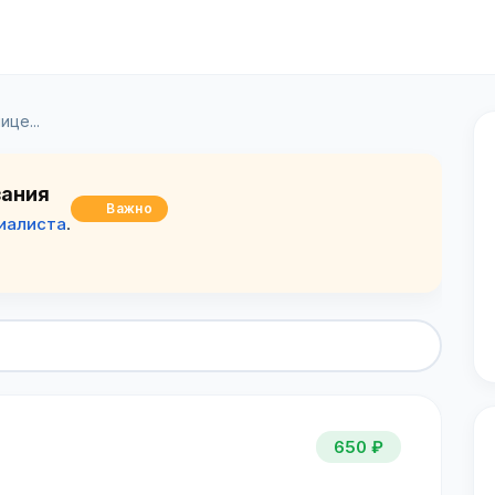
це...
зания
Важно
иалиста
.
650 ₽